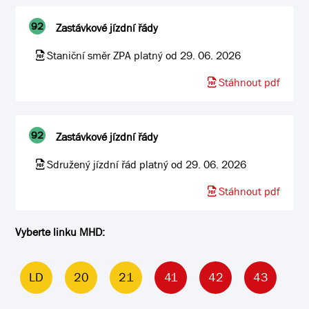
92
Zastávkové jízdní řády
Staniční směr ZPA platný od 29. 06. 2026
Stáhnout pdf
92
Zastávkové jízdní řády
Sdružený jízdní řád platný od 29. 06. 2026
Stáhnout pdf
Vyberte linku MHD:
LD
20
21
41
42
43