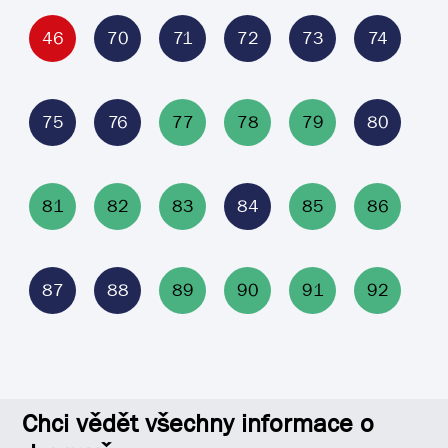
46
70
71
72
73
74
75
76
77
78
79
80
81
82
83
84
85
86
87
88
89
90
91
92
Chci vědět všechny informace o