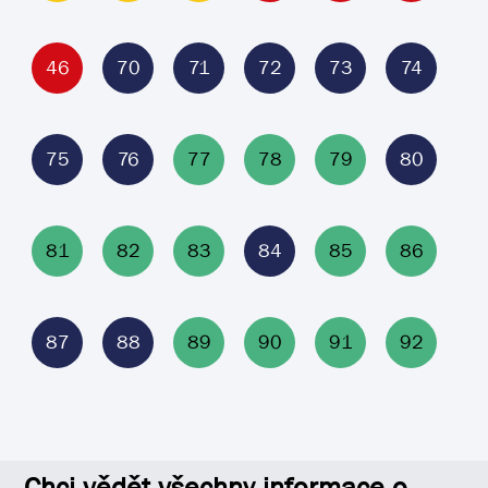
46
70
71
72
73
74
75
76
77
78
79
80
81
82
83
84
85
86
87
88
89
90
91
92
Chci vědět všechny informace o