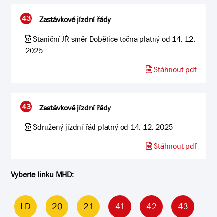
43
Zastávkové jízdní řády
Staniční JŘ směr Dobětice točna platný od 14. 12.
2025
Stáhnout pdf
43
Zastávkové jízdní řády
Sdružený jízdní řád platný od 14. 12. 2025
Stáhnout pdf
Vyberte linku MHD:
LD
20
21
41
42
43