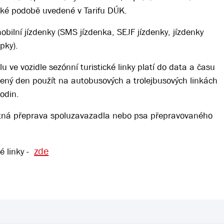
ické podobě uvedené v Tarifu DÚK.
obilní jízdenky (SMS jízdenka, SEJF jízdenky, jízdenky
pky).
u ve vozidle sezónní turistické linky platí do data a času
čený den použít na autobusových a trolejbusových linkách
odin.
platná přeprava spoluzavazadla nebo psa přepravovaného
zde
é linky -