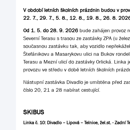
V období letních školních prázdnin budou v provo
22. 7., 29. 7., 5. 8., 12. 8., 19. 8., 26. 8. 202
Od 1. 5. do 28. 9. 2026
bude zahájen provoz r
Severní Terasu s trasou ze zastávky ZPA (u želez
současnou zastávku tak, aby vozidlo nepřekáželo)
Štefánikovu a Masarykovu ulici na Bukov rondel,
Terasu a Mezní ulicí do zastávky Orlická. Linka j
provozu ve středu v době letních školních prázd
Nástupní zastávka Divadlo je umístěna před zas
číslo 20, 21 a 28 nabírat cestující.
SKIBUS
Linka č. 10: Divadlo – Lipová – Telnice, žel.st. - Zadní T