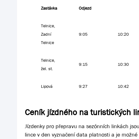
Zastávka
Odjezd
Telnice,
Zadní
9:05
10:20
Telnice
Telnice,
9:15
10:30
žel. st.
Lipová
9:27
10:42
Ceník jízdného na turistických l
Jízdenky pro přepravu na sezónních linkách jso
lince v den vyznačení data platnosti a je možné z