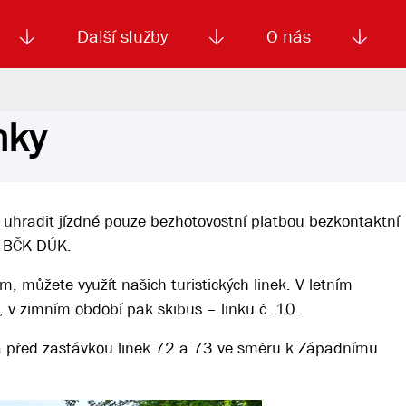
Další služby
O nás
nky
Autoškola
Od
enku
Smluvní doprava
Výběrová řízení
Jízdné MHD
El. jízdenka (EOS)
Kariéra
Podm
 uhradit jízdné pouze bezhotovostní platbou bezkontaktní
u BČK DÚK.
em, můžete využít našich turistických linek. V letním
, v zimním období pak skibus – linku č. 10.
ěna před zastávkou linek 72 a 73 ve směru k Západnímu