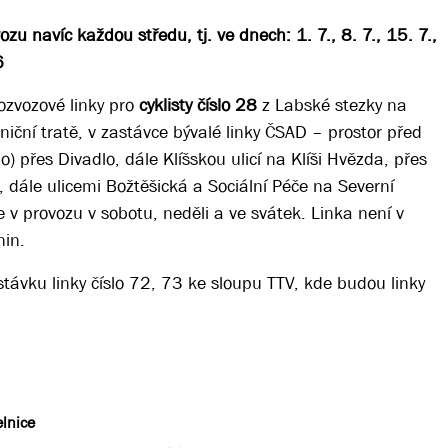
zu navíc každou středu, tj. ve dnech: 1. 7., 8. 7., 15. 7.,
6
ozvozové linky pro
cyklisty číslo 28
z Labské stezky na
niční tratě, v zastávce bývalé linky ČSAD – prostor před
 přes Divadlo, dále Klíšskou ulicí na Klíši Hvězda, přes
 dále ulicemi Božtěšická a Sociální Péče na Severní
e v provozu v sobotu, neděli a ve svátek. Linka není v
nin.
távku linky číslo 72, 73 ke sloupu TTV, kde budou linky
elnice