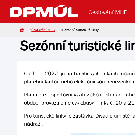
Cestování MHD
Cestování MHD
Sezónní turistické linky
Sezónní turistické li
Uzavření mostu Dr. E. Beneše
Lanová dráha
Základní údaje
Reklama
Aktuality
Koupit jízd
Od 1. 1. 2022 je na turistických linkách možné
platební kartou nebo elektronickou peněženko
Plánujete-li sportovní vyžití v okolí Ústí nad Lab
období provozujeme cyklobusy - linky č. 20 a 21
Pro turistické linky je zastávka Divadlo umíst
nádraží.