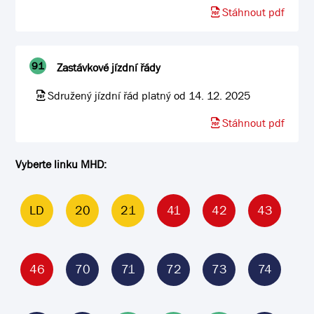
Stáhnout pdf
91
Zastávkové jízdní řády
Sdružený jízdní řád platný od 14. 12. 2025
Stáhnout pdf
Vyberte linku MHD:
LD
20
21
41
42
43
46
70
71
72
73
74