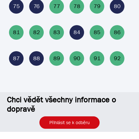
75
76
77
78
79
80
81
82
83
84
85
86
87
88
89
90
91
92
Chci vědět všechny informace o
dopravě
Přihlásit se k odběru