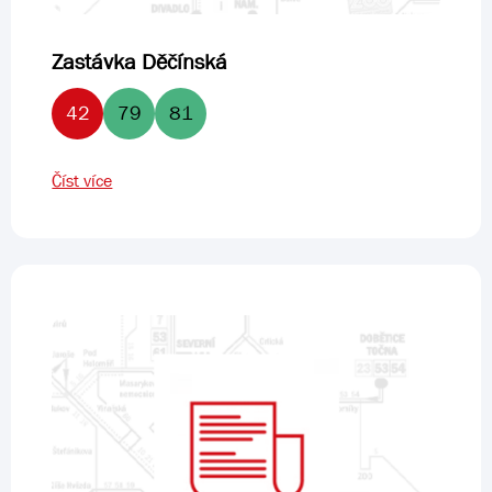
Zastávka Děčínská
42
79
81
Číst více