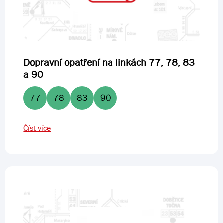
Dopravní opatření na linkách 77, 78, 83
a 90
77
78
83
90
Číst více