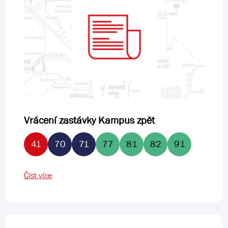
Vrácení zastávky Kampus zpět
41
70
71
77
81
82
91
Číst více