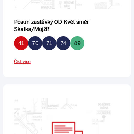
Posun zastávky OD Květ směr
Skalka/Mojžíř
41
70
71
74
89
Číst více