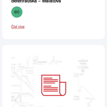
Bělehradská – Malátova
85
Číst více