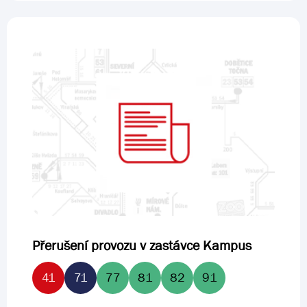
Přerušení provozu v zastávce Kampus
41
71
77
81
82
91