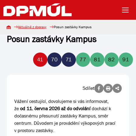
Aktuálně z dopravy
Posun zastávky Kampus
Posun zastávky Kampus
41
70
71
77
81
82
91
Sdílet
Vážení cestující, dovolujeme si vás informovat,
že
od 11. června 2026 až do odvolání
dochází k
dočasnému přesunutí zastávky Kampus, směr
centrum. Důvodem je provádění výkopových prací
v prostoru zastávky.