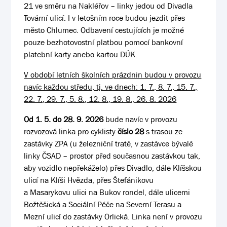
21 ve směru na Nakléřov – linky jedou od Divadla
Tovární ulicí. I v letošním roce budou jezdit přes
město Chlumec. Odbavení cestujících je možné
pouze bezhotovostní platbou pomocí bankovní
platební karty anebo kartou DÚK.
V období letních školních prázdnin budou v provozu
navíc každou středu, tj. ve dnech: 1. 7., 8. 7., 15. 7.,
22. 7., 29. 7., 5. 8., 12. 8., 19. 8., 26. 8. 2026
Od 1. 5. do 28. 9. 2026
bude navíc v provozu
rozvozová linka pro cyklisty
číslo 28
s trasou ze
zastávky ZPA (u železniční tratě, v zastávce bývalé
linky ČSAD – prostor před současnou zastávkou tak,
aby vozidlo nepřekáželo) přes Divadlo, dále Klíšskou
ulicí na Klíši Hvězda, přes Štefánikovu
a Masarykovu ulici na Bukov rondel, dále ulicemi
Božtěšická a Sociální Péče na Severní Terasu a
Mezní ulicí do zastávky Orlická. Linka není v provozu