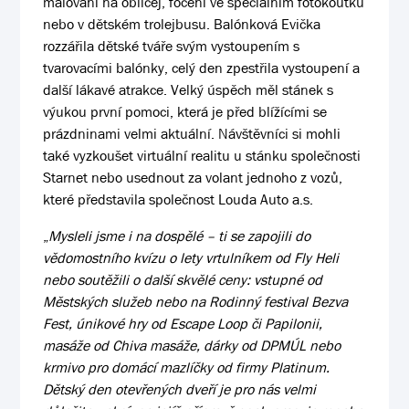
malování na obličej, focení ve speciálním fotokoutku
nebo v dětském trolejbusu. Balónková Evička
rozzářila dětské tváře svým vystoupením s
tvarovacími balónky, celý den zpestřila vystoupení a
další lákavé atrakce. Velký úspěch měl stánek s
výukou první pomoci, která je před blížícími se
prázdninami velmi aktuální. Návštěvníci si mohli
také vyzkoušet virtuální realitu u stánku společnosti
Starnet nebo usednout za volant jednoho z vozů,
které představila společnost Louda Auto a.s.
„
Mysleli jsme i na dospělé – ti se zapojili do
vědomostního kvízu o lety vrtulníkem od Fly Heli
nebo soutěžili o další skvělé ceny: vstupné od
Městských služeb nebo na Rodinný festival Bezva
Fest, únikové hry od Escape Loop či Papilonii,
masáže od Chiva masáže, dárky od DPMÚL nebo
krmivo pro domácí mazlíčky od firmy Platinum.
Dětský den otevřených dveří je pro nás velmi