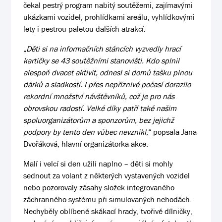
čekal pestrý program nabitý soutěžemi, zajímavými
ukázkami vozidel, prohlídkami areálu, vyhlídkovými
lety i pestrou paletou dalších atrakcí.
„Děti si na informačních stáncích vyzvedly hrací
kartičky se 43 soutěžními stanovišti. Kdo splnil
alespoň dvacet aktivit, odnesl si domů tašku plnou
dárků a sladkostí. I přes nepříznivé počasí dorazilo
rekordní množství návštěvníků, což je pro nás
obrovskou radostí. Velké díky patří také našim
spoluorganizátorům a sponzorům, bez jejichž
podpory by tento den vůbec nevznikl
,“ popsala Jana
Dvořáková, hlavní organizátorka akce.
Malí i velcí si den užili naplno – děti si mohly
sednout za volant z některých vystavených vozidel
nebo pozorovaly zásahy složek integrovaného
záchranného systému při simulovaných nehodách.
Nechyběly oblíbené skákací hrady, tvořivé dílničky,