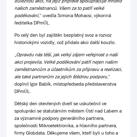
důležitou akcí, na jejíž přípravě spolupracuje mnoho
našich zaměstnanců. Všem za to patří velké
poděkování,
“ uvedla Simona Mohacsi, výkonná
ředitelka DPmÚL.
Po celý den byl zajištěn bezplatný svoz a rozvoz
historickými vozidly, což přidalo akci další kouzlo.
„
Opravdu nás těší, jak velký zájem veřejnost o naši
akci projevila. Velké poděkování patří nejen našim
zaměstnancům a účastníkům za přípravu a realizaci,
ale také partnerům za jejich štědrou podporu
,“
doplnil Igor Babík, místopředseda představenstva
DPmÚL.
Dětský den otevřených dveří se uskutečnil ve
spolupráci se statutárním městem Ústí nad Labem a
za významné podpory generálního partnera,
společnosti Mikroelektronika, a hlavního partnera,
firmy Globdata. Děkujeme všem, kteří byli u toho a