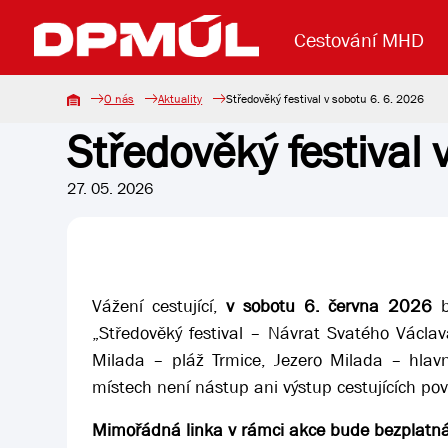
Cestování MHD
O nás
Aktuality
Středověký festival v sobotu 6. 6. 2026
Středověký festival 
Uzavření mostu Dr. E. Beneše
Lanová dráha
Základní údaje
Reklama
Aktuality
Koupit jízd
27. 05. 2026
Vážení cestující,
v sobotu 6. června 2026
b
„Středověký festival – Návrat Svatého Václav
Milada – pláž Trmice, Jezero Milada – hlavn
místech není nástup ani výstup cestujících pov
Mimořádná linka v rámci akce bude bezplatná