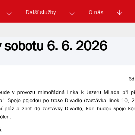
Další služby
O nás
v sobotu 6. 6. 2026
Autoškola
Od
enku
Smluvní doprava
Výběrová řízení
Jízdné MHD
El. jízdenka (EOS)
Kariéra
Podm
Sdí
ude v provozu mimořádná linka k Jezeru Milada při příl
a“. Spoje pojedou po trase Divadlo (zastávka linek 10, 2
í pláž a zpět do zastávky Divadlo, kde budou spoje kon
olen.
.