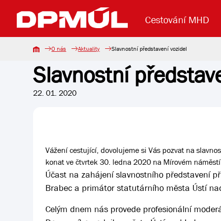
Cestování MHD
O nás
Aktuality
Slavnostní představení vozidel
Slavnostní představe
Uzavření mostu Dr. E. Beneše
Lanová dráha
Základní údaje
Reklama
Aktuality
Koupit jízd
22. 01. 2020
Vážení cestující, dovolujeme si Vás pozvat na slavn
konat ve čtvrtek 30. ledna 2020 na Mírovém náměstí
Účast na zahájení slavnostního představení při
Brabec a primátor statutárního města Ústí n
Celým dnem nás provede profesionální moderá