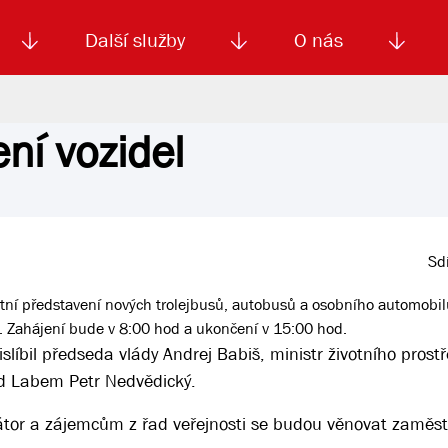
Další služby
O nás
ní vozidel
Autoškola
Od
enku
Smluvní doprava
Výběrová řízení
Jízdné MHD
El. jízdenka (EOS)
Kariéra
Podm
Sdí
ostní představení nových trolejbusů, autobusů a osobního automobil
. Zahájení bude v 8:00 hod a ukončení v 15:00 hod.
slíbil předseda vlády Andrej Babiš, ministr životního prost
ad Labem Petr Nedvědický.
tor a zájemcům z řad veřejnosti se budou věnovat zaměs