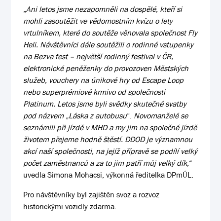
„
Ani letos jsme nezapomněli na dospělé, kteří si
mohli zasoutěžit ve vědomostním kvízu o lety
vrtulníkem, které do soutěže věnovala společnost Fly
Heli. Návštěvníci dále soutěžili o rodinné vstupenky
na Bezva fest – největší rodinný festival v ČR,
elektronické peněženky do provozoven Městských
služeb, vouchery na únikové hry od Escape Loop
nebo superprémiové krmivo od společnosti
Platinum. Letos jsme byli svědky skutečné svatby
pod názvem „Láska z autobusu
“.
Novomanželé se
seznámili při jízdě v MHD a my jim na společné jízdě
životem přejeme hodně štěstí. DDOD je významnou
akcí naší společnosti, na jejíž přípravě se podílí velký
počet zaměstnanců a za to jim patří můj velký dík,
“
uvedla Simona Mohacsi, výkonná ředitelka DPmÚL.
Pro návštěvníky byl zajištěn svoz a rozvoz
historickými vozidly zdarma.