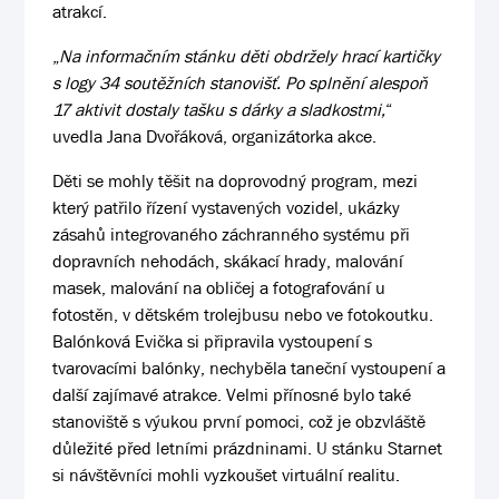
atrakcí.
„
Na informačním stánku děti obdržely hrací kartičky
s logy 34 soutěžních stanovišť. Po splnění alespoň
17 aktivit dostaly tašku s dárky a sladkostmi,
“
uvedla Jana Dvořáková, organizátorka akce.
Děti se mohly těšit na doprovodný program, mezi
který patřilo řízení vystavených vozidel, ukázky
zásahů integrovaného záchranného systému při
dopravních nehodách, skákací hrady, malování
masek, malování na obličej a fotografování u
fotostěn, v dětském trolejbusu nebo ve fotokoutku.
Balónková Evička si připravila vystoupení s
tvarovacími balónky, nechyběla taneční vystoupení a
další zajímavé atrakce. Velmi přínosné bylo také
stanoviště s výukou první pomoci, což je obzvláště
důležité před letními prázdninami. U stánku Starnet
si návštěvníci mohli vyzkoušet virtuální realitu.