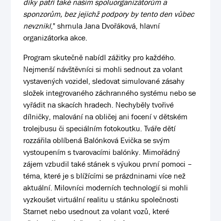
díky patří také našim spoluorganizátorům a
sponzorům, bez jejichž podpory by tento den vůbec
nevznikl
," shrnula Jana Dvořáková, hlavní
organizátorka akce.
Program skutečně nabídl zážitky pro každého.
Nejmenší návštěvníci si mohli sednout za volant
vystavených vozidel, sledovat simulované zásahy
složek integrovaného záchranného systému nebo se
vyřádit na skacích hradech. Nechyběly tvořivé
dílničky, malování na obličej ani focení v dětském
trolejbusu či speciálním fotokoutku. Tváře dětí
rozzářila oblíbená Balónková Evička se svým
vystoupením s tvarovacími balónky. Mimořádný
zájem vzbudil také stánek s výukou první pomoci –
téma, které je s blížícími se prázdninami více než
aktuální. Milovníci moderních technologií si mohli
vyzkoušet virtuální realitu u stánku společnosti
Starnet nebo usednout za volant vozů, které