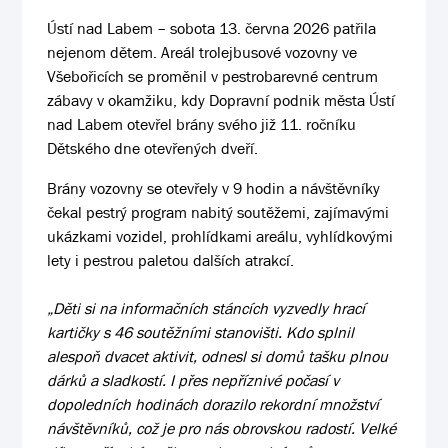
Ústí nad Labem – sobota 13. června 2026 patřila
nejenom dětem. Areál trolejbusové vozovny ve
Všebořicích se proměnil v pestrobarevné centrum
zábavy v okamžiku, kdy Dopravní podnik města Ústí
nad Labem otevřel brány svého již 11. ročníku
Dětského dne otevřených dveří.
Brány vozovny se otevřely v 9 hodin a návštěvníky
čekal pestrý program nabitý soutěžemi, zajímavými
ukázkami vozidel, prohlídkami areálu, vyhlídkovými
lety i pestrou paletou dalších atrakcí.
„Děti si na informačních stáncích vyzvedly hrací
kartičky s 46 soutěžními stanovišti. Kdo splnil
alespoň dvacet aktivit, odnesl si domů tašku plnou
dárků a sladkostí. I přes nepříznivé počasí v
dopoledních hodinách dorazilo rekordní množství
návštěvníků, což je pro nás obrovskou radostí. Velké