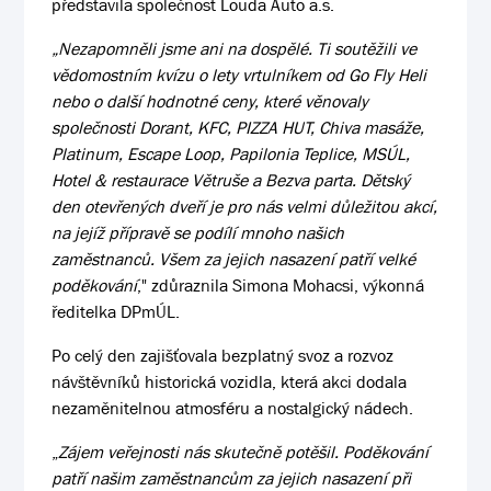
představila společnost Louda Auto a.s.
„Nezapomněli jsme ani na dospělé. Ti soutěžili ve
vědomostním kvízu o lety vrtulníkem od Go Fly Heli
nebo o další hodnotné ceny, které věnovaly
společnosti Dorant, KFC, PIZZA HUT, Chiva masáže,
Platinum, Escape Loop, Papilonia Teplice, MSÚL,
Hotel & restaurace Větruše a Bezva parta. Dětský
den otevřených dveří je pro nás velmi důležitou akcí,
na jejíž přípravě se podílí mnoho našich
zaměstnanců. Všem za jejich nasazení patří velké
poděkování
," zdůraznila Simona Mohacsi, výkonná
ředitelka DPmÚL.
Po celý den zajišťovala bezplatný svoz a rozvoz
návštěvníků historická vozidla, která akci dodala
nezaměnitelnou atmosféru a nostalgický nádech.
„
Zájem veřejnosti nás skutečně potěšil. Poděkování
patří našim zaměstnancům za jejich nasazení při