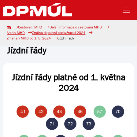
Cestování MHD
Další informace o cestování MHD
Archiv MHD
Změna dopravní obslužnosti 2024
Změna v MHD od 1. 5. 2024
Jízdní řády
Jízdní řády
Jízdní řády platné od 1. května
2024