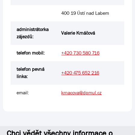
400 19 Ústí nad Labem
administrátorka
Valerie Krnáčová
zájezdů:
telefon mobil:
+420 730 580 716
telefon pevná
+420 475 652 216
linka:
email:
krnacova@dpmul.cz
Chci vědět všechny informace o