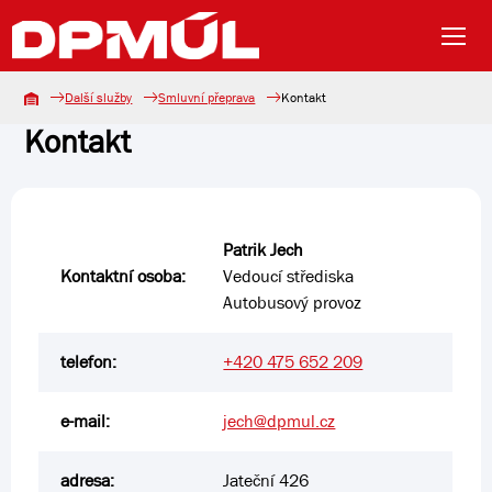
Další služby
Smluvní přeprava
Kontakt
Kontakt
Patrik Jech
Kontaktní osoba:
Vedoucí střediska
Autobusový provoz
telefon:
+420 475 652 209
e-mail:
jech@dpmul.cz
adresa:
Jateční 426