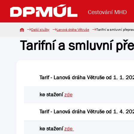
Cestování MHD
Další služby
Lanová dráha Větruše
Tarifní a smluvní přepra
Tarifní a smluvní p
Uzavření mostu Dr. E. Beneše
Lanová dráha
Základní údaje
Reklama
Aktuality
Koupit jízd
Tarif - Lanová dráha Větruše od 1. 1. 2
ke stažení
zde
Tarif - Lanová dráha Větruše od 1. 4. 2
ke stažení
zde