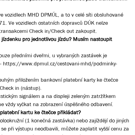
e vozidlech MHD DPMÚL, a to v celé síti obsluhované
1. Ve vozidlech ostatních dopravců DÚK nelze
u transakcemi Check in/Check out zakoupit.
 jízdenku pro jednotlivou jízdu? Musím nastoupit
uze předními dveřmi, u vybraných zastávek je
 - https://www.dpmul.cz/cestovani-mhd/podminky-
hým přiložením bankovní platební karty ke čtečce
 Check in (nástup).
tickým signálem a na displeji zeleným zatržítkem
e vždy vyčkat na zobrazení úspěšného odbavení.
platební kartu ke čtečce přikládat?
polookružní (1 konečná zastávka) nebo zajíždějí do jiných
 se při výstupu neodbavili, můžete zaplatit vyšší cenu za