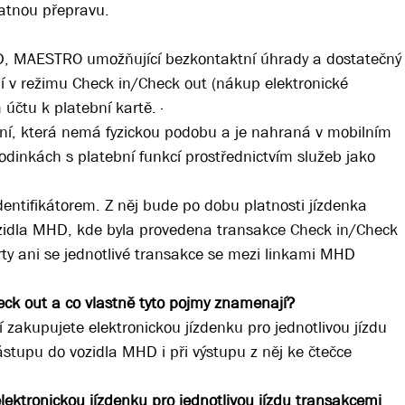
platnou přepravu.
, MAESTRO umožňující bezkontaktní úhrady a dostatečný
í v režimu Check in/Check out (nákup elektronické
 účtu k platební kartě. ·
tuální, která nemá fyzickou podobu a je nahraná v mobilním
hodinkách s platební funkcí prostřednictvím služeb jako
entifikátorem. Z něj bude po dobu platnosti jízdenka
ozidla MHD, kde byla provedena transakce Check in/Check
rty ani se jednotlivé transakce se mezi linkami MHD
ck out a co vlastně tyto pojmy znamenají?
í zakupujete elektronickou jízdenku pro jednotlivou jízdu
nástupu do vozidla MHD i při výstupu z něj ke čtečce
ektronickou jízdenku pro jednotlivou jízdu transakcemi