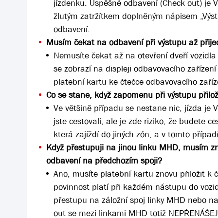
jízdenku. Úspěšné odbavení (Check out) je 
žlutým zatržítkem doplněným nápisem „Výs
odbavení.
Musím čekat na odbavení při výstupu až přij
Nemusíte čekat až na otevření dveří vozidl
se zobrazí na displeji odbavovacího zařízení
platební kartu ke čtečce odbavovacího zaříz
Co se stane, když zapomenu při výstupu přilo
Ve většině případu se nestane nic, jízda j
jste cestovali, ale je zde riziko, že budete 
která zajíždí do jiných zón, a v tomto přípa
Když přestupuji na jinou linku MHD, musím zno
odbavení na předchozím spoji?
Ano, musíte platební kartu znovu přiložit k 
povinnost platí při každém nástupu do vozi
přestupu na záložní spoj linky MHD nebo na
out se mezi linkami MHD totiž NEPŘENÁŠE