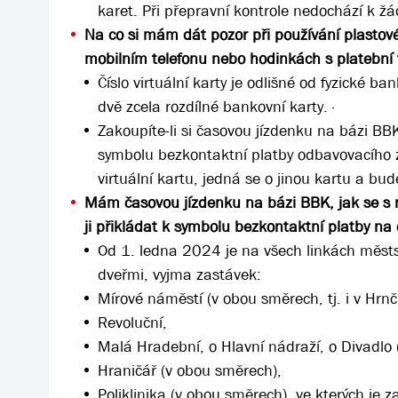
karet. Při přepravní kontrole nedochází k ž
Na co si mám dát pozor při používání plastové
mobilním telefonu nebo hodinkách s platební
Číslo virtuální karty je odlišné od fyzické b
dvě zcela rozdílné bankovní karty. ·
Zakoupíte-li si časovou jízdenku na bázi BBK
symbolu bezkontaktní platby odbavovacího za
virtuální kartu, jedná se o jinou kartu a b
Mám časovou jízdenku na bázi BBK, jak se s
ji přikládat k symbolu bezkontaktní platby 
Od 1. ledna 2024 je na všech linkách měs
dveřmi, vyjma zastávek:
Mírové náměstí (v obou směrech, tj. i v Hrnčí
Revoluční,
Malá Hradební, o Hlavní nádraží, o Divadlo
Hraničář (v obou směrech),
Poliklinika (v obou směrech), ve kterých j