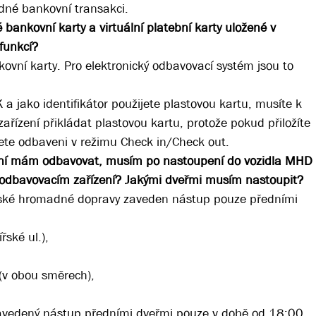
ádné bankovní transakci.
 bankovní karty a virtuální platební karty uložené v
 funkcí?
ankovní karty. Pro elektronický odbavovací systém jsou to
 a jako identifikátor použijete plastovou kartu, musíte k
řízení přikládat plastovou kartu, protože pokud přiložíte
udete odbaveni v režimu Check in/Check out.
 ní mám odbavovat, musím po nastoupení do vozidla MHD
na odbavovacím zařízení? Jakými dveřmi musím nastoupit?
tské hromadné dopravy zaveden nástup pouze předními
řské ul.),
 (v obou směrech),
e zavedený nástup předními dveřmi pouze v době od 18:00