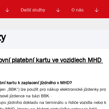
Další služby
O nás
zy
Autoškola
Od
enku
Smluvní doprava
Výběrová řízení
Jízdné MHD
El. jízdenka (EOS)
Kariéra
Podm
vní platební kartu ve vozidlech MHD
bní kartu k zaplacení jízdného v MHD?
jen „BBK“) lze použít pro nákup elektronické jízdenky pro
asové jízdence na bázi BBK. ·
pu jízdního dokladu na terminálu u řidiče vozidla nebo k