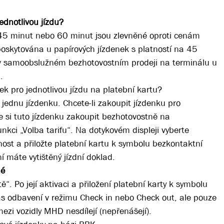
jednotlivou jízdu?
a 45 minut nebo 60 minut jsou zlevněné oproti cenám
poskytována u papírových jízdenek s platností na 45
 samoobslužném bezhotovostním prodeji na terminálu u
u“.
ek pro jednotlivou jízdu na platební kartu?
jednu jízdenku. Chcete-li zakoupit jízdenku pro
e si tuto jízdenku zakoupit bezhotovostně na
unkci „Volba tarifu“. Na dotykovém displeji vyberte
ost a přiložte platební kartu k symbolu bezkontaktní
ní máte vytištěný jízdní doklad.
né
“. Po její aktivaci a přiložení platební karty k symbolu
čas odbavení v režimu Check in nebo Check out, ale pouze
ezi vozidly MHD nesdílejí (nepřenášejí).