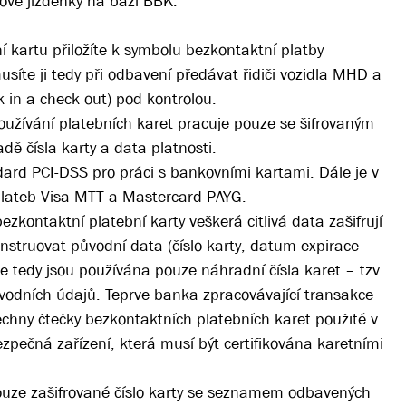
sové jízdenky na bázi BBK.
 kartu přiložíte k symbolu bezkontaktní platby
síte ji tedy při odbavení předávat řidiči vozidla MHD a
 in a check out) pod kontrolou.
žívání platebních karet pracuje pouze se šifrovaným
dě čísla karty a data platnosti.
ard PCI-DSS pro práci s bankovními kartami. Dále je v
lateb Visa MTT a Mastercard PAYG. ·
bezkontaktní platební karty veškerá citlivá data zašifrují
nstruovat původní data (číslo karty, datum expirace
 tedy jsou používána pouze náhradní čísla karet – tzv.
ůvodních údajů. Teprve banka zpracovávající transakce
chny čtečky bezkontaktních platebních karet použité v
pečná zařízení, která musí být certifikována karetními
ouze zašifrované číslo karty se seznamem odbavených