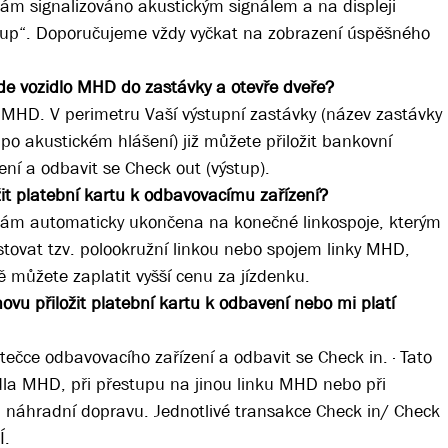
Vám signalizováno akustickým signálem a na displeji
tup“. Doporučujeme vždy vyčkat na zobrazení úspěšného
ede vozidlo MHD do zastávky a otevře dveře?
a MHD. V perimetru Vaší výstupní zastávky (název zastávky
 po akustickém hlášení) již můžete přiložit bankovní
ení a odbavit se Check out (výstup).
žit platební kartu k odbavovacímu zařízení?
e Vám automaticky ukončena na konečné linkospoje, kterým
cestovat tzv. polookružní linkou nebo spojem linky MHD,
dě můžete zaplatit vyšší cenu za jízdenku.
vu přiložit platební kartu k odbavení nebo mi platí
čtečce odbavovacího zařízení a odbavit se Check in. · Tato
dla MHD, při přestupu na jinou linku MHD nebo při
 náhradní dopravu. Jednotlivé transakce Check in/ Check
JÍ.