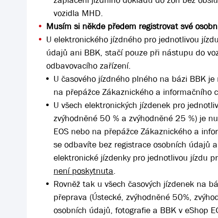
zaplacení jízdního dokladu do zón bez obslu
vozidla MHD.
Musím si někde předem registrovat své osobní
U elektronického jízdného pro jednotlivou jíz
údajů ani BBK, stačí pouze při nástupu do voz
odbavovacího zařízení.
U časového jízdného plného na bázi BBK je
na přepážce Zákaznického a informačního 
U všech elektronických jízdenek pro jednotli
zvýhodněné 50 % a zvýhodněné 25 %) je nut
EOS nebo na přepážce Zákaznického a infor
se odbavíte bez registrace osobních údajů a
elektronické jízdenky pro jednotlivou jízdu p
není poskytnuta
.
Rovněž tak u všech časových jízdenek na bá
přeprava (Ústecké, zvýhodněné 50%, zvýhod
osobních údajů, fotografie a BBK v eShop 