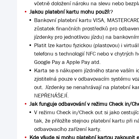
včetně doložení nároku na slevu nebo bez
Jakou platební kartu mohu použí
t?
Bankovní platební kartu VISA, MASTERCARD
zůstatek finančních prostředků pro odbaven
jízdenky pro jednotlivou jízdu) na bankovním
Platit lze kartou fyzickou (plastovou) i vir
telefonu s technologií NFC nebo v chytrých 
Google Pay a Apple Pay atd.
Karta se s nákupem jízdného stane vaším id
zjistitelná pouze v odbavovacím systému v
out. Jízdenky se nenahrávají na platební ka
NEPŘENÁŠEJÍ.
Jak funguje odbavování v režimu Check in/Che
V režimu Check in/Check out si jako cestujíc
tak, že přiložíte stejnou platební kartu při 
odbavovacího zařízení karty.
Kde všude si mohu platební kartou zakoupit el