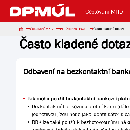
Cestování MHD
Cestování MHD
El. jízdenka (EOS)
Často kladené dotazy
Často kladené dota
Uzavření mostu Dr. E. Beneše
Lanová dráha
Základní údaje
Reklama
Aktuality
Koupit jízd
Odbavení na bezkontaktní banko
Jak mohu použít bezkontaktní bankovní plate
Bezkontaktní bankovní platební kartu (dále 
jednotlivou jízdu nebo jako identifikátor k č
BBK lze také použít k bezhotovostnímu náku