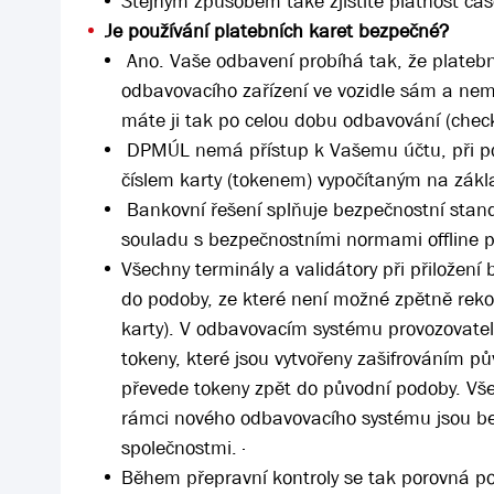
Stejným způsobem také zjistíte platnost ča
Je používání platebních karet bezpečné?
Ano. Vaše odbavení probíhá tak, že platební
odbavovacího zařízení ve vozidle sám a nemu
máte ji tak po celou dobu odbavování (check
DPMÚL nemá přístup k Vašemu účtu, při pou
číslem karty (tokenem) vypočítaným na zákla
Bankovní řešení splňuje bezpečnostní stand
souladu s bezpečnostními normami offline p
Všechny terminály a validátory při přiložení 
do podoby, ze které není možné zpětně reko
karty). V odbavovacím systému provozovatele
tokeny, které jsou vytvořeny zašifrováním p
převede tokeny zpět do původní podoby. Vše
rámci nového odbavovacího systému jsou bez
společnostmi. ·
Během přepravní kontroly se tak porovná p