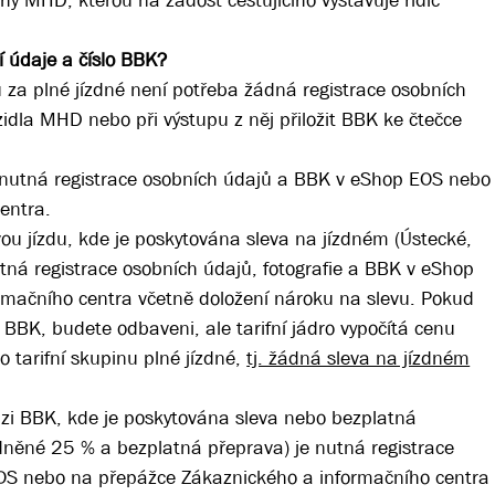
hy MHD, kterou na žádost cestujícího vystavuje řidič
 údaje a číslo BBK?
du za plné jízdné není potřeba žádná registrace osobních
idla MHD nebo při výstupu z něj přiložit BBK ke čtečce
 nutná registrace osobních údajů a BBK v eShop EOS nebo
centra.
vou jízdu, kde je poskytována sleva na jízdném (Ústecké,
ná registrace osobních údajů, fotografie a BBK v eShop
mačního centra včetně doložení nároku na slevu. Pokud
 BBK, budete odbaveni, ale tarifní jádro vypočítá cenu
ro tarifní skupinu plné jízdné,
tj. žádná sleva na jízdném
zi BBK, kde je poskytována sleva nebo bezplatná
něné 25 % a bezplatná přeprava) je nutná registrace
EOS nebo na přepážce Zákaznického a informačního centra