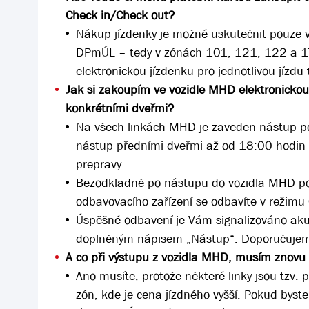
Check in/Check out?
Nákup jízdenky je možné uskutečnit pouze v
DPmÚL – tedy v zónách 101, 121, 122 a 17
elektronickou jízdenku pro jednotlivou jízd
Jak si zakoupím ve vozidle MHD elektronickou
konkrétními dveřmi?
Na všech linkách MHD je zaveden nástup po
nástup předními dveřmi až od 18:00 hodin
prepravy
Bezodkladně po nástupu do vozidla MHD pou
odbavovacího zařízení se odbavíte v režimu
Úspěšné odbavení je Vám signalizováno akus
doplněným nápisem „Nástup“. Doporučujem
A co při výstupu z vozidla MHD, musím znovu 
Ano musíte, protože některé linky jsou tzv. 
zón, kde je cena jízdného vyšší. Pokud byste