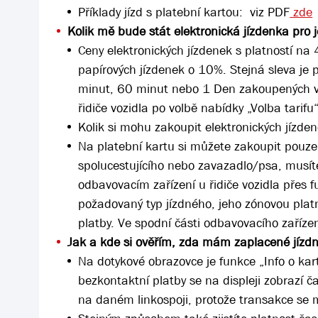
Příklady jízd s platební kartou: viz PDF
zde
Kolik mě bude stát elektronická jízdenka pro 
Ceny elektronických jízdenek s platností n
papírových jízdenek o 10%. Stejná sleva je 
minut, 60 minut nebo 1 Den zakoupených v
řidiče vozidla po volbě nabídky „Volba tarif
Kolik si mohu zakoupit elektronických jízden
Na platební kartu si můžete zakoupit pouze 
spolucestujícího nebo zavazadlo/psa, musít
odbavovacím zařízení u řidiče vozidla přes f
požadovaný typ jízdného, jeho zónovou platn
platby. Ve spodní části odbavovacího zaříze
Jak a kde si ověřím, zda mám zaplacené jízd
Na dotykové obrazovce je funkce „Info o kartě
bezkontaktní platby se na displeji zobrazí 
na daném linkospoji, protože transakce se m