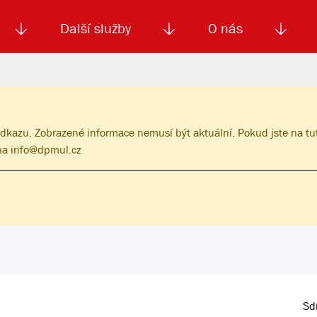
Další služby
O nás
Autoškola
Od
enku
Smluvní doprava
Výběrová řízení
Jízdné MHD
El. jízdenka (EOS)
Kariéra
Podm
odkazu. Zobrazené informace nemusí být aktuální. Pokud jste na tu
 na
info@dpmul.cz
Sdí