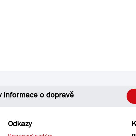
y informace o dopravě
Odkazy
K