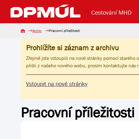
Cestování MHD
Archiv
Pracovní příležitosti
Prohlížíte si záznam z archivu
Uzavření mostu Dr. E. Beneše
Lanová dráha
Základní údaje
Reklama
Aktuality
Koupit jízd
Zřejmě jste vstoupili na nové stránky pomocí starého 
přišli z našeho nového webu, prosím kontaktujte nás
Vstoupit na nové stránky
Pracovní příležitosti