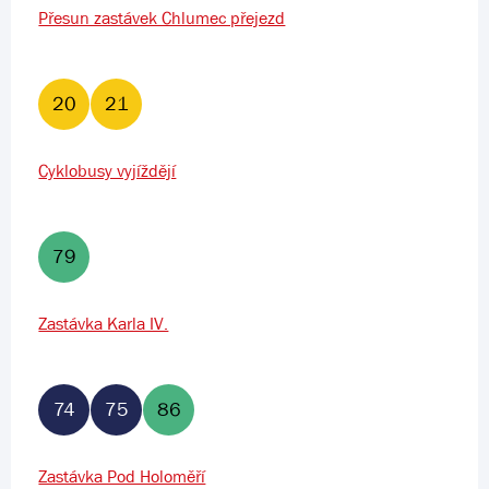
Přesun zastávek Chlumec přejezd
20
21
Cyklobusy vyjíždějí
79
Zastávka Karla IV.
74
75
86
Zastávka Pod Holoměří