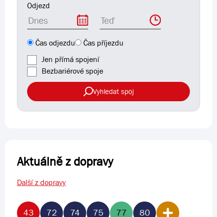
Odjezd
Čas
Čas odjezdu
Čas příjezdu
Jen přímá spojení
Bezbariérové spoje
Vyhledat spoj
Aktuálně z dopravy
Další z dopravy
43
72
74
75
77
80