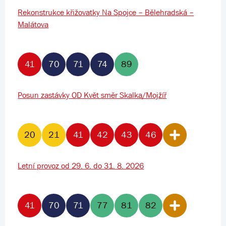
Rekonstrukce křižovatky Na Spojce – Bělehradská –
Malátova
41
70
71
74
89
Posun zastávky OD Květ směr Skalka/Mojžíř
20
21
41
42
43
46
Letní provoz od 29. 6. do 31. 8. 2026
41
70
71
77
81
82