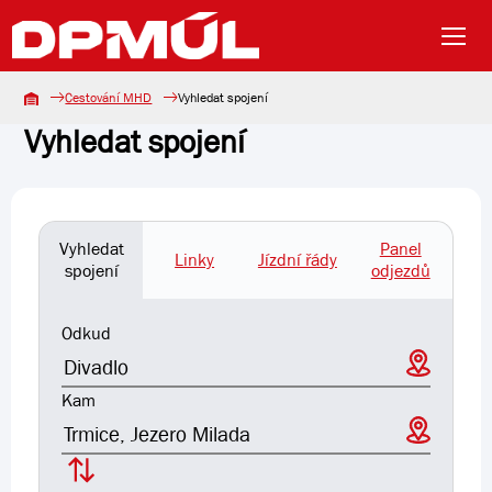
Cestování MHD
Vyhledat spojení
Vyhledat spojení
Vyhledat
Panel
Linky
Jízdní řády
spojení
odjezdů
Trasa
Odkud
Kam