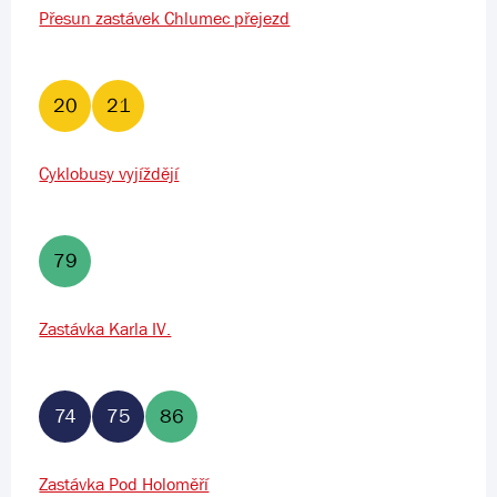
Přesun zastávek Chlumec přejezd
20
21
Cyklobusy vyjíždějí
79
Zastávka Karla IV.
74
75
86
Zastávka Pod Holoměří