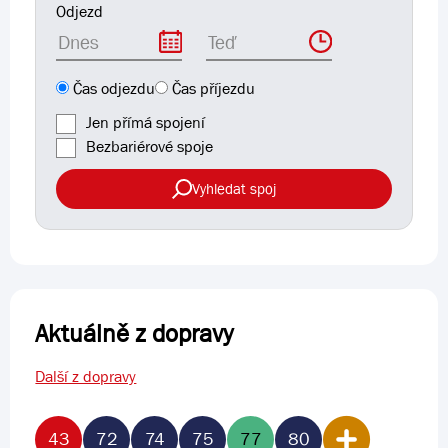
Odjezd
Čas
Čas odjezdu
Čas příjezdu
Jen přímá spojení
Bezbariérové spoje
Vyhledat spoj
Aktuálně z dopravy
Další z dopravy
43
72
74
75
77
80