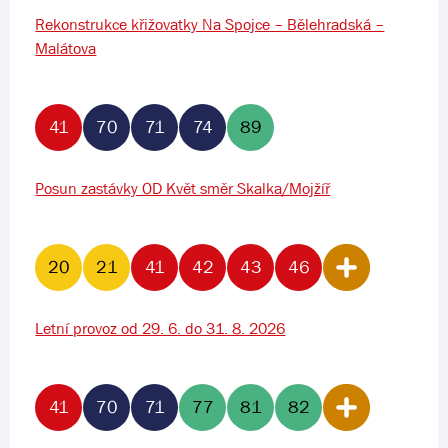
Rekonstrukce křižovatky Na Spojce – Bělehradská –
Malátova
41
70
71
74
89
Posun zastávky OD Květ směr Skalka/Mojžíř
20
21
41
42
43
46
Letní provoz od 29. 6. do 31. 8. 2026
41
70
71
77
81
82