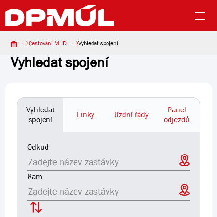
Cestování MHD
Vyhledat spojení
Vyhledat spojení
Vyhledat
Panel
Linky
Jízdní řády
spojení
odjezdů
Trasa
Odkud
Kam