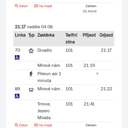
Detail
Na mapě
Celkem
21 minut
21:17
neděle 04.08
Linka
Typ
Zastávka
Tarifní
Příjezd
Odjezd
zóna
70
Divadlo
101
21:17
Mírové nám.
101
21:19
Přesun asi 1
>
minuta
89
Mírové nám.
101
21:22
Trmice,
101
21:41
Jezero
Milada
Detail
Na mapě
Celkem