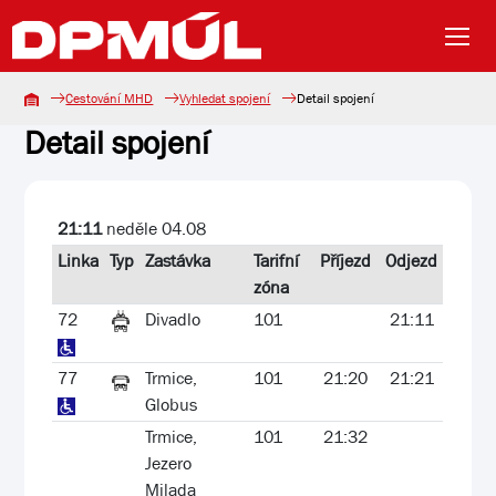
Cestování MHD
Vyhledat spojení
Detail spojení
Detail spojení
21:11
neděle 04.08
Linka
Typ
Zastávka
Tarifní
Příjezd
Odjezd
zóna
72
Divadlo
101
21:11
77
Trmice,
101
21:20
21:21
Globus
Trmice,
101
21:32
Jezero
Milada