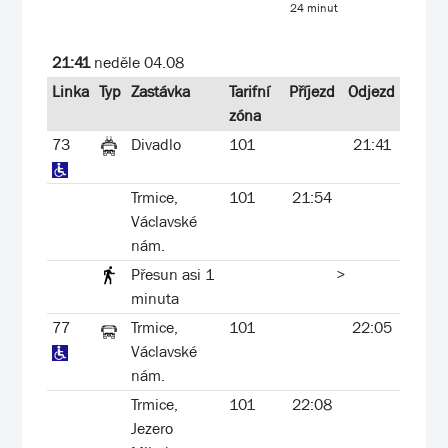
24 minut
21:41
neděle 04.08
Linka
Typ
Zastávka
Tarifní
Příjezd
Odjezd
zóna
73
Divadlo
101
21:41
Trmice,
101
21:54
Václavské
nám.
Přesun asi 1
>
minuta
77
Trmice,
101
22:05
Václavské
nám.
Trmice,
101
22:08
Jezero