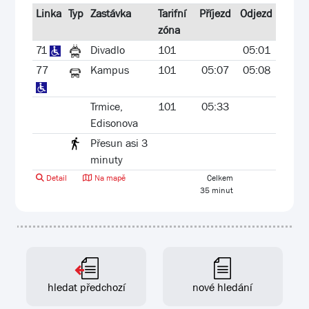
Linka
Typ
Zastávka
Tarifní
Příjezd
Odjezd
zóna
71
Divadlo
101
05:01
77
Kampus
101
05:07
05:08
Trmice,
101
05:33
Edisonova
Přesun asi 3
minuty
Detail
Na mapě
Celkem
35 minut
hledat předchozí
nové hledání